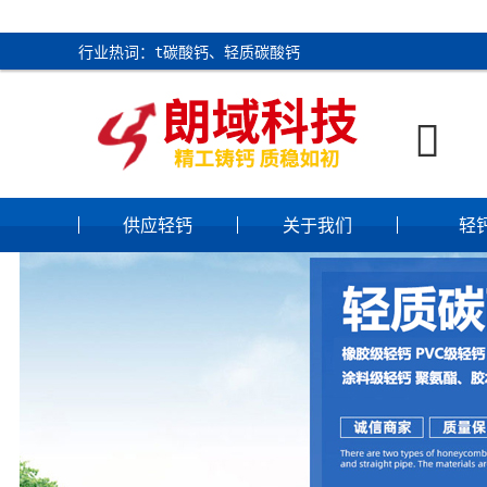
行业热词：t碳酸钙、轻质碳酸钙

供应轻钙
关于我们
轻